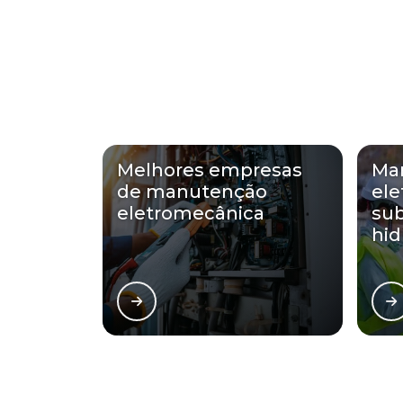
Melhores empresas
Ma
de manutenção
el
eletromecânica
sub
hid
Regiões onde a ENG