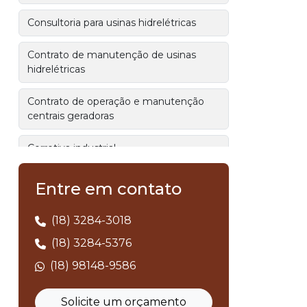
Consultoria para usinas hidrelétricas
Contrato de manutenção de usinas
hidrelétricas
Contrato de operação e manutenção
centrais geradoras
Corretiva industrial
Correção de fator de potencia em
Entre em contato
transformadores
(18) 3284-3018
Eliminação de energia reativa
(18) 3284-5376
Eliminação do custo de energia reativa
(18) 98148-9586
Empresa de aterramento elétrico
Solicite um orçamento