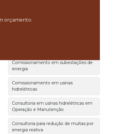
Serviços especializados em hidrelétricas
 um orçamento.
Comissionamento de usinas e
subestações
Comissionamento em centrais
geradoras
Comissionamento em subestações de
energia
Comissionamento em usinas
hidrelétricas
Consultoria em usinas hidrelétricas em
Operação e Manutenção
Consultoria para redução de multas por
energia reativa