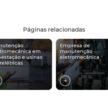
Páginas relacionadas
nutenção
Empresa de
etromecânica em
manutenção
estação e usinas
eletromecânica
relétricas
PONTAL atende Serviço de manuten