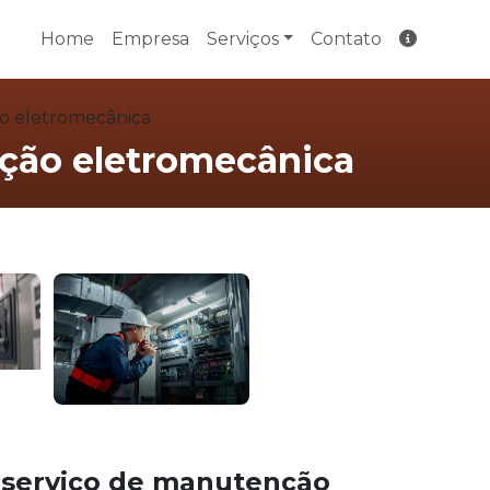
Home
Empresa
Serviços
Contato
o eletromecânica
ção eletromecânica
m
serviço de manutenção