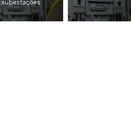
 subestações
ENGPONTAL atende Empresa de manu
Zona Oeste
Zona Sul
Zona Leste
G
Bom Retiro
Brás
Camb
Glicério
Liberdade
Luz
Santa Efigênia
Sé
Vila 