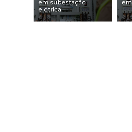
em subestação
em
elétrica
Regiões onde a 
Região Central
Zona Norte
Aclimação
Bela Vista
Consolação
Higienópolis
República
Santa Cecília