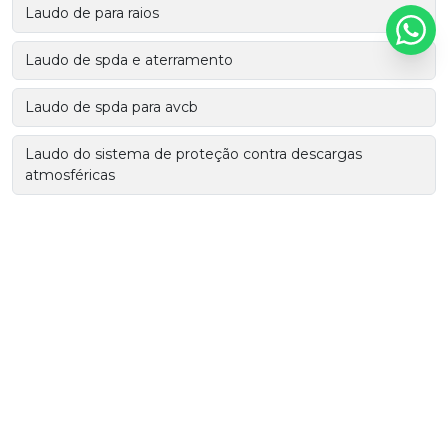
Laudo de para raios
Laudo de spda e aterramento
Laudo de spda para avcb
Laudo do sistema de proteção contra descargas
atmosféricas
Laudo spda
Malha de aterramento industrial
Malha para aterramento elétrico
Manutenção corretiva em subestações de energia
Manutenção preventiva e corretiva em subestação
elétrica