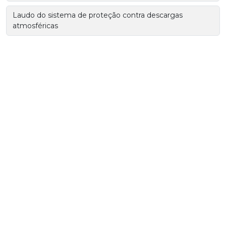
Laudo do sistema de proteção contra descargas
atmosféricas
Laudo spda
Malha de aterramento industrial
Malha para aterramento elétrico
Manutenção corretiva em subestações de energia
Manutenção preventiva e corretiva em subestação
elétrica
Manutenção preventiva em centrais geradoras
Manutenção preventiva em subestações de energia
Medição da malha de aterramento