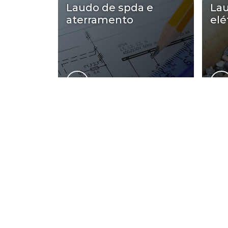
Laudo de spda e
La
aterramento
elé
Regiões on
Região Central
Zona Norte
Aclimação
Bela Vista
Consolação
Higienópolis
República
Santa Cecília