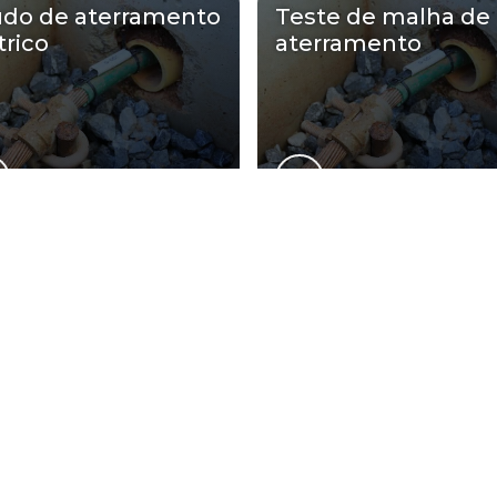
udo de aterramento
Teste de malha de
trico
aterramento
de a ENGPONTAL atende Laudo de a
Zona Oeste
Zona Sul
Zona Leste
G
Bom Retiro
Brás
Camb
Glicério
Liberdade
Luz
Santa Efigênia
Sé
Vila 